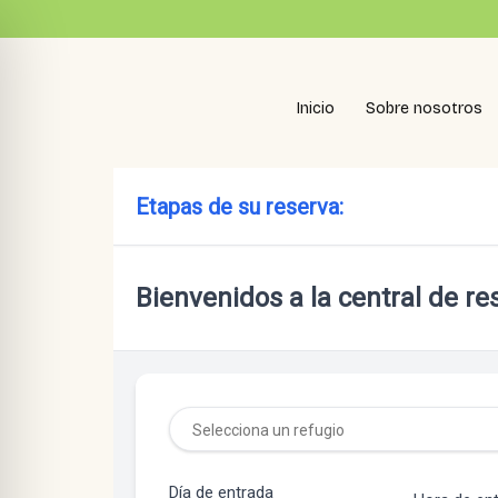
Ir
contenido
al
contenido
Inicio
Sobre nosotros