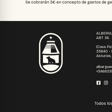
Se cobrarán 3€ en concepto de gastos de ge
ALBERGU
ABT 36
(Casa Pic
33840 - S
Asturias
albergue
+346833
Todos lo