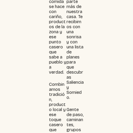
comida
parte
se hace
más de
con
nuestra
cariño,
casa. Te
product
recibim
os de la
os con
zona y
una
ese
sonrisa
punto
y con
casero
una lista
que
de
sabe a
planes
pueblo y
para
a
que
verdad.
descubr
as
Saliencia
Combin
y
amos
Somied
tradició
o.
n,
product
o local y
Gente
ese
de paso,
toque
caminan
casero
tes,
que
grupos