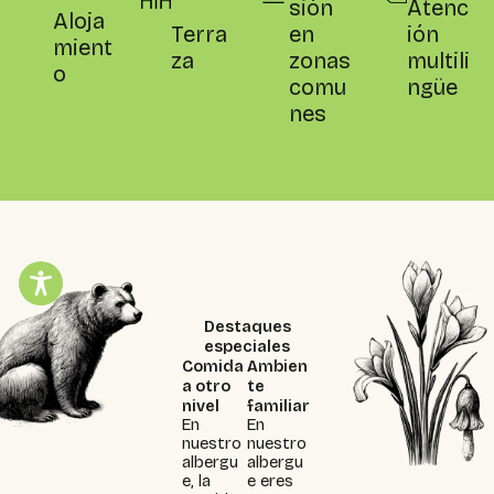
sión
Atenc
Aloja
Terra
en
ión
mient
za
zonas
multili
o
comu
ngüe
nes
Destaques
especiales
Comida
Ambien
a otro
te
nivel
familiar
En
En
nuestro
nuestro
albergu
albergu
e, la
e eres