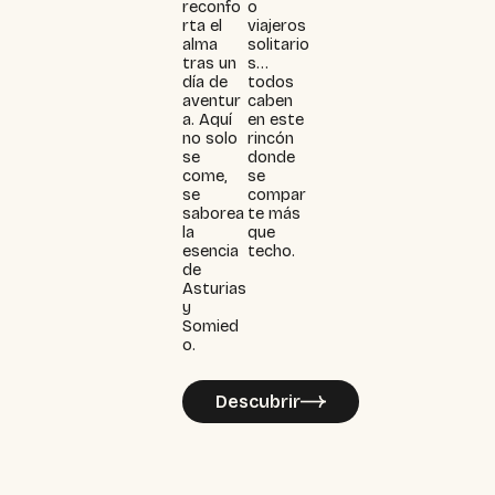
reconfo
o
rta el
viajeros
alma
solitario
tras un
s…
día de
todos
aventur
caben
a. Aquí
en este
no solo
rincón
se
donde
come,
se
se
compar
saborea
te más
la
que
esencia
techo.
de
Asturias
y
Somied
o.
Descubrir