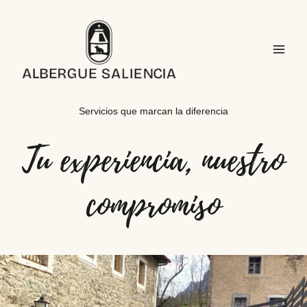
Ir
contenido
al
contenido
Servicios que marcan la diferencia
Tu experiencia, nuestro
compromiso